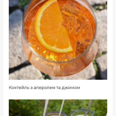
Коктейль з аперолем та джином