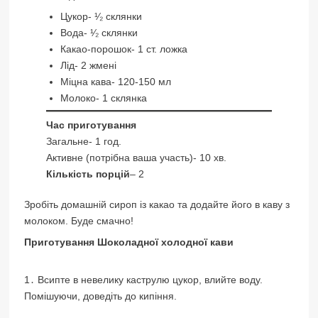
Цукор- ¹⁄₂ склянки
Вода- ¹⁄₂ склянки
Какао-порошок- 1 ст. ложка
Лід- 2 жмені
Міцна кава- 120-150 мл
Молоко- 1 склянка
Час приготування
Загальне- 1 год.
Активне (потрібна ваша участь)- 10 хв.
Кількість порцій
– 2
Зробіть домашній сироп із какао та додайте його в каву з
молоком. Буде смачно!
Приготування Шоколадної холодної кави
1․ Всипте в невелику каструлю цукор, влийте воду.
Помішуючи, доведіть до кипіння.