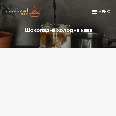
МЕНЮ
Шоколадна холодна кава