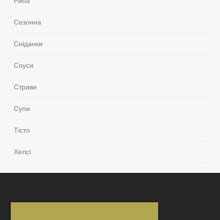
Риба
Сезонна
Сніданки
Соуси
Страви
Супи
Тісто
Хелсі