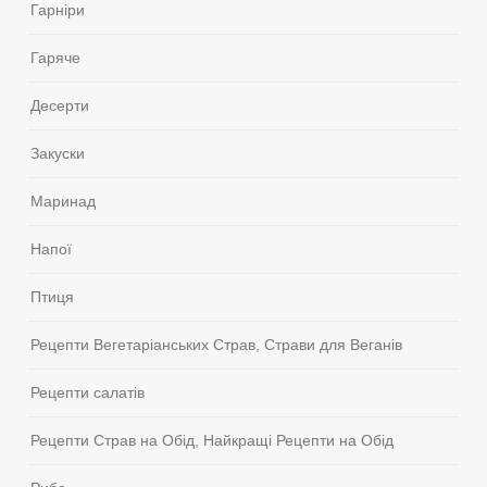
Гарніри
Гаряче
Десерти
Закуски
Маринад
Напої
Птиця
Рецепти Вегетаріанських Страв, Страви для Веганів
Рецепти салатів
Рецепти Страв на Обід, Найкращі Рецепти на Обід