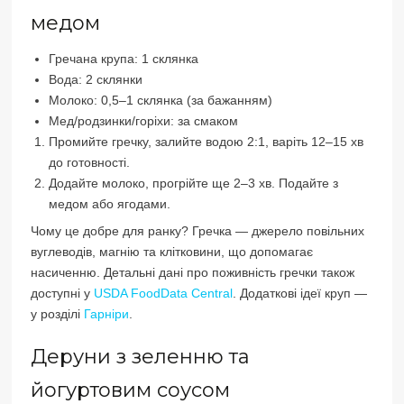
медом
Гречана крупа: 1 склянка
Вода: 2 склянки
Молоко: 0,5–1 склянка (за бажанням)
Мед/родзинки/горіхи: за смаком
Промийте гречку, залийте водою 2:1, варіть 12–15 хв
до готовності.
Додайте молоко, прогрійте ще 2–3 хв. Подайте з
медом або ягодами.
Чому це добре для ранку? Гречка — джерело повільних
вуглеводів, магнію та клітковини, що допомагає
насиченню. Детальні дані про поживність гречки також
доступні у
USDA FoodData Central
. Додаткові ідеї круп —
у розділі
Гарніри
.
Деруни з зеленню та
йогуртовим соусом