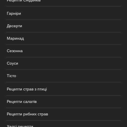
Рецепти Сніданків
Гарніри
Десерти
Маринад
Сезонна
Соуси
Тісто
Рецепти страв з птиці
Рецепти салатів
Рецепти рибних страв
Хелсі рецепти