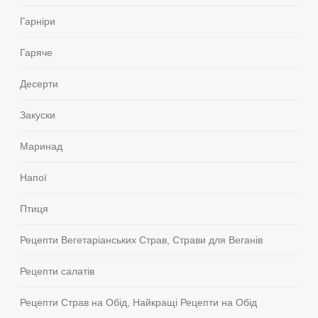
Гарніри
Гаряче
Десерти
Закуски
Маринад
Напої
Птиця
Рецепти Вегетаріанських Страв, Страви для Веганів
Рецепти салатів
Рецепти Страв на Обід, Найкращі Рецепти на Обід