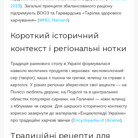
2019
). Загальні принципи збалансованого раціону
підтримують ВООЗ та Гарвардська «Тарілка здорового
харчування» (
WHO
,
Harvard
).
Короткий історичний
контекст і регіональні нотки
Традиція ранкового столу в Україні формувалася
навколо молочних продуктів і зернових: кисломолочний
сир (творог), каша з пшона чи гречки, млинці та страви з
картоплі. У різних регіонах збереглися свої акценти — на
Поліссі люблять деруни, на Поділлі та в центральних
областях популярні сирники, на Галичині — ніжні млинці
з яблуками чи сиром. Для ширшого історичного контексту
корисно зазирнути до матеріалів «Енциклопедії України»
про традиційні харчові звички (
Encyclopedia of Ukraine
).
Традиційні рецепти для