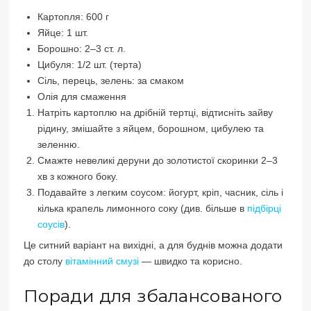
Картопля: 600 г
Яйце: 1 шт.
Борошно: 2–3 ст. л.
Цибуля: 1/2 шт. (терта)
Сіль, перець, зелень: за смаком
Олія для смаження
Натріть картоплю на дрібній тертці, відтисніть зайву
рідину, змішайте з яйцем, борошном, цибулею та
зеленню.
Смажте невеликі деруни до золотистої скоринки 2–3
хв з кожного боку.
Подавайте з легким соусом: йогурт, кріп, часник, сіль і
кілька крапель лимонного соку (див. більше в
підбірці
соусів
).
Це ситний варіант на вихідні, а для буднів можна додати
до столу
вітамінний смузі
— швидко та корисно.
Поради для збалансованого