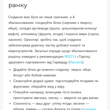
ранку
Сніданок має бути не лише смачним, а й
збалансованим: поєднуйте білок (сирники з творогу,
яйця), складні вуглеводи (крупи, цільнозернові млинці/
вафлі), клітковину (фрукти, ягоди) і корисні жири (горіхи,
насіння). Орієнтир: зробіть так, щоб сніданок
забезпечував доречну частку добової енергії та
мікронутрієнтів. Загальні поради щодо збалансованого
раціону наведені у рекомендаціях
ВООЗ
і «Тарілці
здорового харчування» від Гарварду (
Harvard
).
Додайте білок до кожного сніданку: творог, яйця,
йогурт або бобові намазки.
Скорочуйте додані цукри: підсолоджуйте ягодами чи
фруктами; обирайте мед у міру.
Плануйте наперед: млинцеве тісто можна
приготувати звечора, гречку — зварити на два ранки.
Сезонність — ваш друг: улітку ягоди, восени —
яблука, взимку — сушені фрукти та горіхи (
сезонна