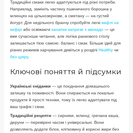
Традиційні смаки легко адаптуються під різні потреби.
Наприклад, замініть частину пшеничного борошна у
млинцях на цільнозернове, а сметану — на густий
йогурт. Для недільного бранчу спробуйте легкі
вафлі на
кефірі
або освіжаючі
канапки капрезе з авокадо
— це
вже сучасніше читання, але логіка ранкового столу
залишається тією самою: баланс і смак. Більше ідей для
різних режимів харчування дивіться у розділі
Healthy
чи
без цукру
.
Ключові поняття й підсумки
Українські сніданки
— це поєднання домашнього
затишку та поживності. Вони спираються на локальні
продукти й прості техніки, тому їх легко адаптувати під
ваш графік і смак.
Традиційні рецепти
— сирники, млинці, гречана каша,
деруни — перевірені часом і універсальні. Вони
дозволяють додати білок, клітковину й корисні жири без