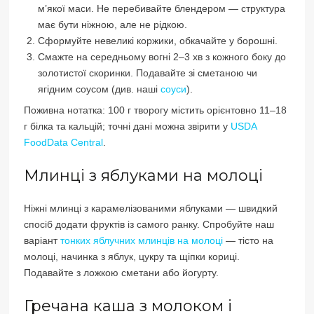
м’якої маси. Не перебивайте блендером — структура
має бути ніжною, але не рідкою.
Сформуйте невеликі коржики, обкачайте у борошні.
Смажте на середньому вогні 2–3 хв з кожного боку до
золотистої скоринки. Подавайте зі сметаною чи
ягідним соусом (див. наші
соуси
).
Поживна нотатка: 100 г творогу містить орієнтовно 11–18
г білка та кальцій; точні дані можна звірити у
USDA
FoodData Central
.
Млинці з яблуками на молоці
Ніжні млинці з карамелізованими яблуками — швидкий
спосіб додати фруктів із самого ранку. Спробуйте наш
варіант
тонких яблучних млинців на молоці
— тісто на
молоці, начинка з яблук, цукру та щіпки кориці.
Подавайте з ложкою сметани або йогурту.
Гречана каша з молоком і