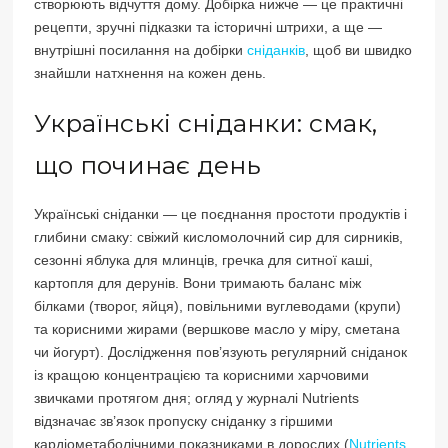
створюють відчуття дому. Добірка нижче — це практичні
рецепти, зручні підказки та історичні штрихи, а ще —
внутрішні посилання на добірки
сніданків
, щоб ви швидко
знайшли натхнення на кожен день.
Українські сніданки: смак,
що починає день
Українські сніданки — це поєднання простоти продуктів і
глибини смаку: свіжий кисломолочний сир для сирників,
сезонні яблука для млинців, гречка для ситної каші,
картопля для дерунів. Вони тримають баланс між
білками (творог, яйця), повільними вуглеводами (крупи)
та корисними жирами (вершкове масло у міру, сметана
чи йогурт). Дослідження пов’язують регулярний сніданок
із кращою концентрацією та корисними харчовими
звичками протягом дня; огляд у журналі Nutrients
відзначає зв’язок пропуску сніданку з гіршими
кардіометаболічними показниками в дорослих (
Nutrients,