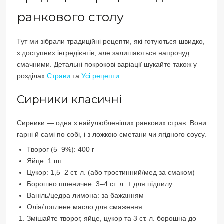
ранкового столу
Тут ми зібрали традиційні рецепти, які готуються швидко,
з доступних інгредієнтів, але залишаються напрочуд
смачними. Детальні покрокові варіації шукайте також у
розділах
Страви
та
Усі рецепти
.
Сирники класичні
Сирники — одна з найулюбленіших ранкових страв. Вони
гарні й самі по собі, і з ложкою сметани чи ягідного соусу.
Творог (5–9%): 400 г
Яйце: 1 шт.
Цукор: 1,5–2 ст. л. (або тростинний/мед за смаком)
Борошно пшеничне: 3–4 ст. л. + для підпилу
Ваніль/цедра лимона: за бажанням
Олія/топлене масло для смаження
Змішайте творог, яйце, цукор та 3 ст. л. борошна до