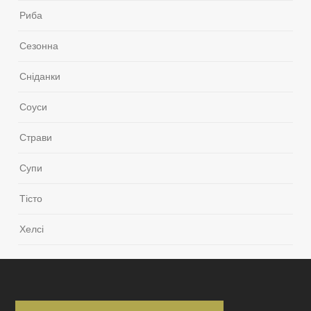
Риба
Сезонна
Сніданки
Соуси
Страви
Супи
Тісто
Хелсі