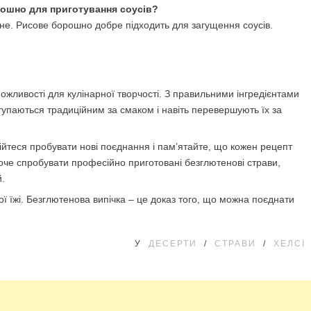
ошно для приготування соусів?
йне. Рисове борошно добре підходить для загущення соусів.
ожливості для кулінарної творчості. З правильними інгредієнтами
тупаються традиційним за смаком і навіть перевершують їх за
йтеся пробувати нові поєднання і пам’ятайте, що кожен рецепт
хоче спробувати професійно приготовані безглютенові страви,
й.
ї їжі. Безглютенова випічка – це доказ того, що можна поєднати
У
ДЕСЕРТИ
/
СТРАВИ
/
ХЕЛСІ