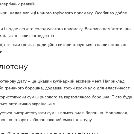
алергічних реакцій.
 жири, надає випічці ніжного горіхового присмаку. Особливо добре
ни і надає легкого солодкуватого присмаку. Важливо пам’ятати, що
кількість інших інгредієнтів.
ні, оскільки гречка традиційно використовується в наших стравах.
и.
глютену
лютенову дієту – це цікавий кулінарний експеримент. Наприклад,
бо гречаного борошна, додавши трохи крохмалю для еластичності.
ористовуючи суміш рисового та картопляного борошна. Тісто буде
ться автентично українським.
ється використовувати суміш кількох видів борошна. Наприклад,
рошна створить збалансований смак і текстуру.