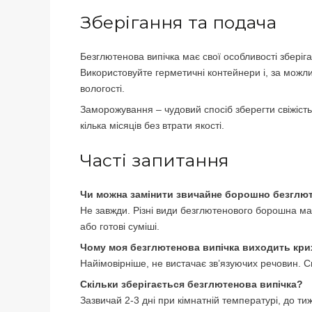
Зберігання та подача
Безглютенова випічка має свої особливості зберіг
Використовуйте герметичні контейнери і, за можл
вологості.
Заморожування – чудовий спосіб зберегти свіжість
кілька місяців без втрати якості.
Часті запитання
Чи можна замінити звичайне борошно безглют
Не завжди. Різні види безглютенового борошна ма
або готові суміші.
Чому моя безглютенова випічка виходить кр
Найімовірніше, не вистачає зв’язуючих речовин. С
Скільки зберігається безглютенова випічка?
Зазвичай 2-3 дні при кімнатній температурі, до ти