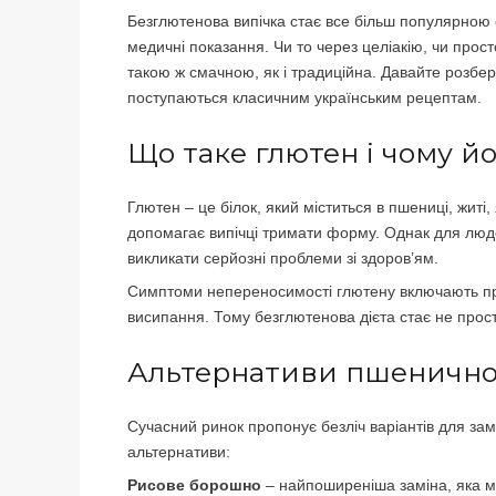
Безглютенова випічка стає все більш популярною с
медичні показання. Чи то через целіакію, чи прос
такою ж смачною, як і традиційна. Давайте розбере
поступаються класичним українським рецептам.
Що таке глютен і чому й
Глютен – це білок, який міститься в пшениці, житі,
допомагає випічці тримати форму. Однак для люде
викликати серйозні проблеми зі здоров’ям.
Симптоми непереносимості глютену включають проб
висипання. Тому безглютенова дієта стає не прос
Альтернативи пшеничн
Сучасний ринок пропонує безліч варіантів для за
альтернативи:
Рисове борошно
– найпоширеніша заміна, яка ма