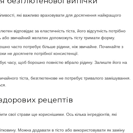
я безглютенової випічки
бливості, які важливо враховувати для досягнення найкращого
глютен відповідає за еластичність тіста, його відсутність потрібно
ь або звичайний желатин допоможуть тісту тримати форму.
ошно часто потребує більше рідини, ніж звичайне. Починайте з
оки не досягнете потрібної консистенції.
ебує часу, щоб борошно повністю вбрало рідину. Залиште його на
 звичайного тіста, безглютенове не потребує тривалого замішування.
ься.
 здорових рецептів
ти свої страви ще кориснішими. Ось кілька інгредієнтів, які
літковину. Можна додавати в тісто або використовувати як заміну