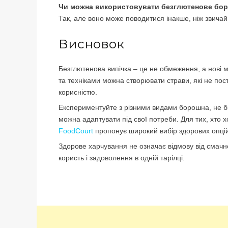
Чи можна використовувати безглютенове бор
Так, але воно може поводитися інакше, ніж звича
Висновок
Безглютенова випічка – це не обмеження, а нові м
та техніками можна створювати страви, які не пос
корисністю.
Експериментуйте з різними видами борошна, не бі
можна адаптувати під свої потреби. Для тих, хто 
FoodCourt
пропонує широкий вибір здорових опці
Здорове харчування не означає відмову від смачно
користь і задоволення в одній тарілці.