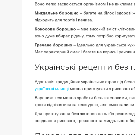
Воно легко засвоюється організмом і не викликає 
Мигдальне борошно
– багате на білок і здорові
підходить для тортів і печива.
Кокосове борошно
– має високий вміст кліткови
воно дуже вбирає рідину, тому потрібно коригувати 
Гречане борошно
– ідеально для української кух
Має характерний смак і багате на корисні речовин
Українські рецепти без 
Адаптація традиційних українських страв під безг
українські млинці
можна приготувати з рисового а
Вареники теж можна зробити безглютеновими, вик
трохи відрізнятися за текстурою, але смак залиши
Для приготування безглютенового хліба рекоменду
поєднання рисового, гречаного та мигдального бо