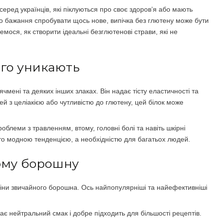
еред українців, які піклуються про своє здоров’я або мають
то бажання спробувати щось нове, випічка без глютену може бути
мося, як створити ідеальні безглютенові страви, які не
ого уникають
 ячмені та деяких інших злаках. Він надає тісту еластичності та
й з целіакією або чутливістю до глютену, цей білок може
леми з травленням, втому, головні болі та навіть шкірні
то модною тенденцією, а необхідністю для багатьох людей.
ому борошну
міни звичайного борошна. Ось найпопулярніші та найефективніші
є нейтральний смак і добре підходить для більшості рецептів.