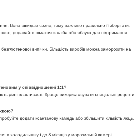
ання. Вона швидше сохне, тому важливо правильно її зберігати.
ивості, додавайте шматочок хліба або яблука для підтримання
 безглютенової випічки. Більшість виробів можна заморозити на
еновим у співвідношенні 1:1?
ють різні властивості. Краще використовувати спеціальні рецепти
ихкою?
пробуйте додати ксантанову камедь або збільшити кількість яєць.
жня в холодильнику і до 3 місяців у морозильній камері.