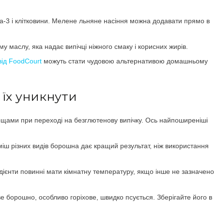
-3 і клітковини. Мелене льняне насіння можна додавати прямо в
 маслу, яка надає випічці ніжного смаку і корисних жирів.
від FoodCourt
можуть стати чудовою альтернативою домашньому
 їх уникнути
днощами при переході на безглютенову випічку. Ось найпоширеніші
міш різних видів борошна дає кращий результат, ніж використання
редієнти повинні мати кімнатну температуру, якщо інше не зазначено
е борошно, особливо горіхове, швидко псується. Зберігайте його в