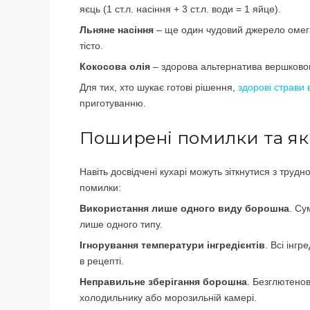
яєць (1 ст.л. насіння + 3 ст.л. води = 1 яйце).
Льняне насіння
– ще один чудовий джерело омега
тісто.
Кокосова олія
– здорова альтернатива вершковому
Для тих, хто шукає готові рішення,
здорові страви 
приготуванню.
Поширені помилки та як
Навіть досвідчені кухарі можуть зіткнутися з тру
помилки:
Використання лише одного виду борошна
. Су
лише одного типу.
Ігнорування температури інгредієнтів
. Всі інг
в рецепті.
Неправильне зберігання борошна
. Безглютенов
холодильнику або морозильній камері.