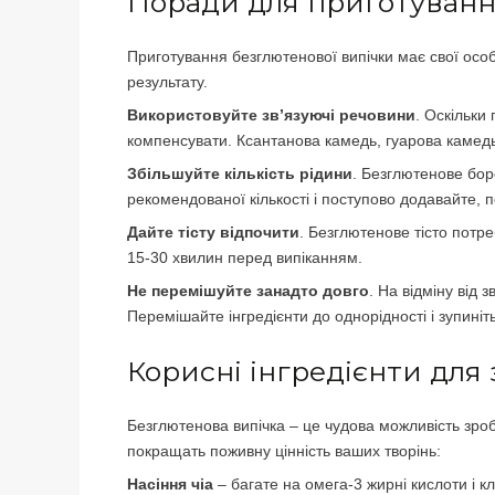
Поради для приготуванн
Приготування безглютенової випічки має свої осо
результату.
Використовуйте зв’язуючі речовини
. Оскільки 
компенсувати. Ксантанова камедь, гуарова камед
Збільшуйте кількість рідини
. Безглютенове бор
рекомендованої кількості і поступово додавайте, п
Дайте тісту відпочити
. Безглютенове тісто потр
15-30 хвилин перед випіканням.
Не перемішуйте занадто довго
. На відміну від
Перемішайте інгредієнти до однорідності і зупиніт
Корисні інгредієнти для
Безглютенова випічка – це чудова можливість зроби
покращать поживну цінність ваших творінь:
Насіння чіа
– багате на омега-3 жирні кислоти і к