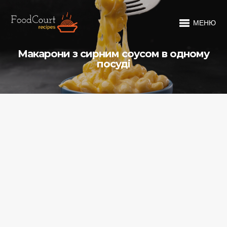
МЕНЮ
Макарони з сирним соусом в одному
посуді