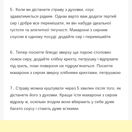
5․ Коли ви дістанете страву з духовки, соус
здаватиметься рідким. Однак варто вам додати тертий
сир і добре все перемішати, як він набуде ідеальної
густоти та апетитної тягучості. Макарони з сирним
соусом в одному посуді: додайте сир і перемішайте
6․ Тепер посипте блюдо зверху ще парою столових
ложок сиру, додайте хлібну крихту, петрушку і відправте
під гриль, поки поверхня не підрум’яниться. Посипте
макарони з сиром зверху хлібними крихтами, петрушкою
7․ Страву можна куштувати через 5 хвилин після того, як
дістанете його з духовки. Краще їсти макарони з сиром
відразу ж, оскільки згодом вони вбирають у себе дуже
багато соусу і стають дуже м’якими.