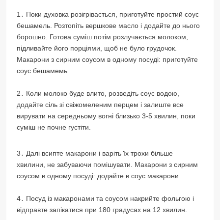
1․ Поки духовка розігрівається, приготуйте простий соус
бешамель. Розтопіть вершкове масло і додайте до нього
борошно. Готова суміш потім розлучається молоком,
підливайте його порціями, щоб не було грудочок.
Макарони з сирним соусом в одному посуді: приготуйте
соус бешамемь
2․ Коли молоко буде влито, розведіть соус водою,
додайте сіль зі свіжомеленим перцем і залиште все
вирувати на середньому вогні близько 3-5 хвилин, поки
суміш не почне густіти.
3․ Далі всипте макарони і варіть їх трохи більше
хвилини, не забуваючи помішувати. Макарони з сирним
соусом в одному посуді: додайте в соус макарони
4․ Посуд із макаронами та соусом накрийте фольгою і
відправте запікатися при 180 градусах на 12 хвилин.