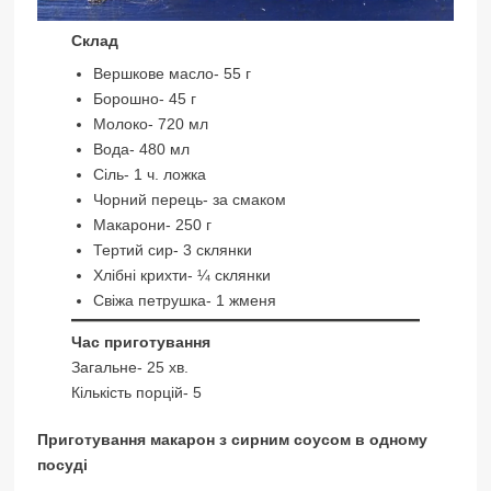
Склад
Вершкове масло- 55 г
Борошно- 45 г
Молоко- 720 мл
Вода- 480 мл
Сіль- 1 ч. ложка
Чорний перець- за смаком
Макарони- 250 г
Тертий сир- 3 склянки
Хлібні крихти- ¼ склянки
Свіжа петрушка- 1 жменя
Час приготування
Загальне- 25 хв.
Кількість порцій- 5
Приготування макарон з сирним соусом в одному
посуді