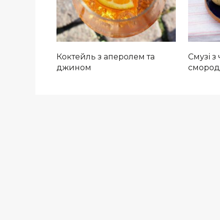
Коктейль з аперолем та
Смузі з
джином
смород