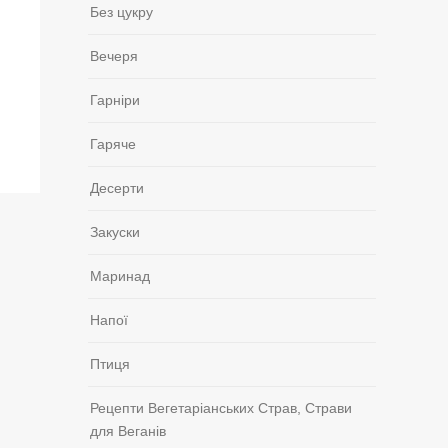
Без цукру
Вечеря
Гарніри
Гаряче
Десерти
Закуски
Маринад
Напої
Птиця
Рецепти Вегетаріанських Страв, Страви
для Веганів