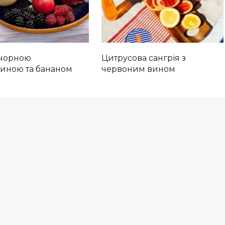
 чорною
Цитрусова сангрія з
иною та бананом
червоним вином