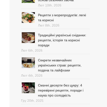
основі сезонних овочів
Лют 10th, 2026
Рецепти з морепродуктів: легкі
та корисні
Лют 8th, 2026
Традиційні українські сніданки:
рецепти, історія та корисні
поради
Лют 6th, 2026
Секрети незвичайних
українських страв: рецепти,
подача та лайфхаки
Лют 4th, 2026
Смачні десерти без цукру: 4
перевірені рецепти, поради і
наука про солодкість
Гру 20th, 2025