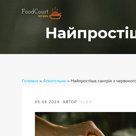
Найпростіш
Головна
»
Алкогольне
»
Найпростіша сангрія з червоног
05.06.2024
АВТОР
ALEX