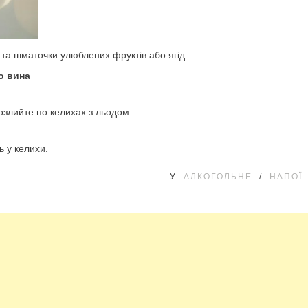
та шматочки улюблених фруктів або ягід.
о вина
озлийте по келихах з льодом.
ь у келихи.
У
АЛКОГОЛЬНЕ
/
НАПОЇ