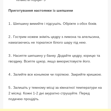
Приготування настоянки із шипшини
1․ Шипшину вимийте і підсушіть. Обріжте з обох боків.
2․ Гострим ножем зніміть цедру з лимона та апельсина,
намагаючись не торкатися білого шару під нею.
3․ Насипте шипшину у банку. Додайте цедру, корицю та
гвоздику. Всипте цукор, якщо використовуєте його.
4․ Залийте все коньяком чи горілкою. Закрийте кришкою.
5․ Залишіть у темному місці за кімнатної температури на
2 місяці. Кожні 1-2 дні акуратно струшуйте. Перед
подачею процідіть.