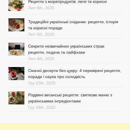
Рецепти з морепродуктів: легкі та корисні
Лют 8th, 2026
Традиційні українські сніданки: рецепти, історія
та корисні поради
Лют 6th, 2026
Секрети незвичайних українських страв:
рецепти, подача та лайфхаки
Лют 4th, 2026
Смачні десерти без цукру: 4 перевірені рецепти,
поради і наука про солодкість
Гру 20th, 2025
Різдвяні веганські рецепти: святкове меню з
українськими інгредієнтами
Гру 18th, 2025