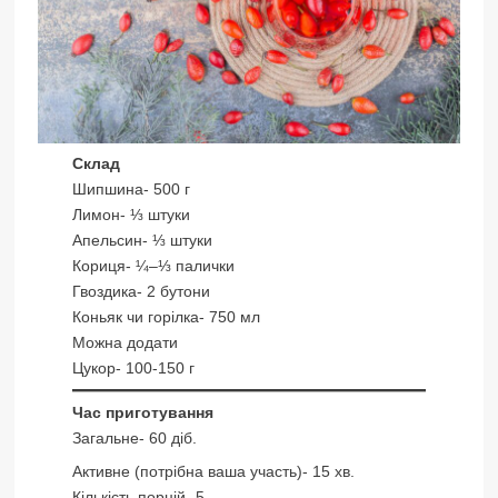
Склад
Шипшина- 500 г
Лимон- ⅓ штуки
Апельсин- ⅓ штуки
Кориця- ¼–⅓ палички
Гвоздика- 2 бутони
Коньяк чи горілка- 750 мл
Можна додати
Цукор- 100-150 г
Час приготування
Загальне- 60 діб.
Активне (потрібна ваша участь)- 15 хв.
Кількість порцій- 5