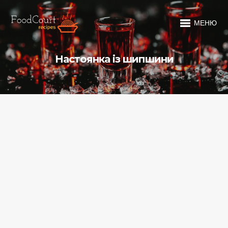
МЕНЮ
Настоянка із шипшини