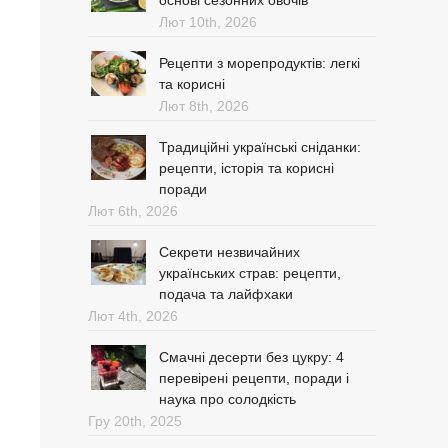
основі сезонних овочів
Лют 10th, 2026
Рецепти з морепродуктів: легкі
та корисні
Лют 8th, 2026
Традиційні українські сніданки:
рецепти, історія та корисні
поради
Лют 6th, 2026
Секрети незвичайних
українських страв: рецепти,
подача та лайфхаки
Лют 4th, 2026
Смачні десерти без цукру: 4
перевірені рецепти, поради і
наука про солодкість
Гру 20th, 2025