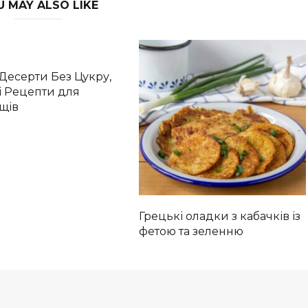
U MAY ALSO LIKE
Десерти Без Цукру,
і Рецепти для
щів
Грецькі оладки з кабачків із
фетою та зеленню