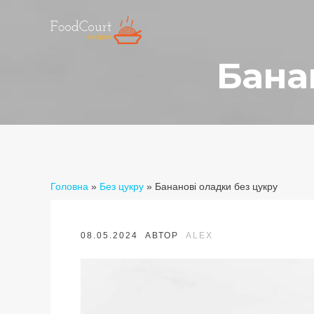
Бана
Головна
»
Без цукру
»
Бананові оладки без цукру
08.05.2024
АВТОР
ALEX