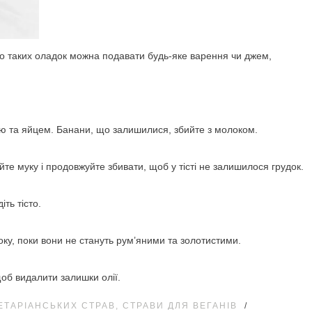
До таких оладок можна подавати будь-яке варення чи джем,
лю та яйцем. Банани, що залишилися, збийте з молоком.
йте муку і продовжуйте збивати, щоб у тісті не залишилося грудок.
іть тісто.
ку, поки вони не стануть рум’яними та золотистими.
щоб видалити залишки олії.
ЕТАРІАНСЬКИХ СТРАВ, СТРАВИ ДЛЯ ВЕГАНІВ
/