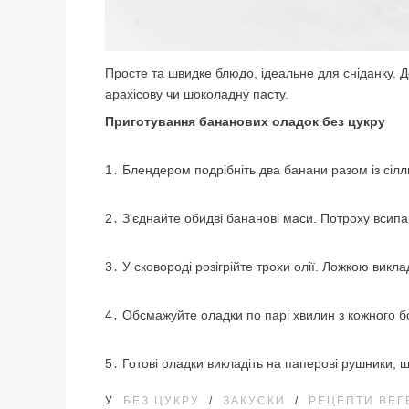
Просте та швидке блюдо, ідеальне для сніданку. 
арахісову чи шоколадну пасту.
Приготування бананових оладок без цукру
1․ Блендером подрібніть два банани разом із сіл
2․ З’єднайте обидві бананові маси. Потроху всипа
3․ У сковороді розігрійте трохи олії. Ложкою виклад
4․ Обсмажуйте оладки по парі хвилин з кожного бо
5․ Готові оладки викладіть на паперові рушники, 
У
БЕЗ ЦУКРУ
/
ЗАКУСКИ
/
РЕЦЕПТИ ВЕГ