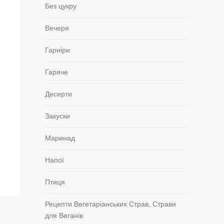
Без цукру
Вечеря
Гарніри
Гаряче
Десерти
Закуски
Маринад
Напої
Птиця
Рецепти Вегетаріанських Страв, Страви
для Веганів