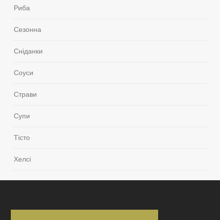
Риба
Сезонна
Сніданки
Соуси
Страви
Супи
Тісто
Хелсі