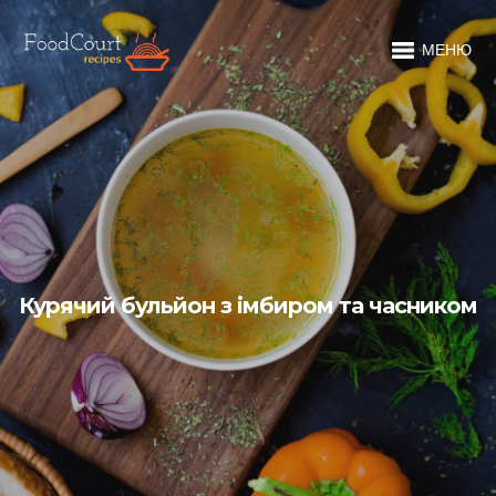
МЕНЮ
Курячий бульйон з імбиром та часником