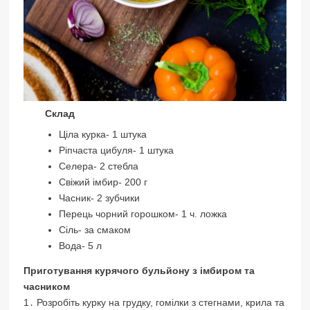
Склад
Ціла курка- 1 штука
Ріпчаста цибуля- 1 штука
Селера- 2 стебла
Свіжий імбир- 200 г
Часник- 2 зубчики
Перець чорний горошком- 1 ч. ложка
Сіль- за смаком
Вода- 5 л
Приготування
курячого бульйону з імбиром та
часником
1․ Розробіть курку на грудку, гомілки з стегнами, крила та