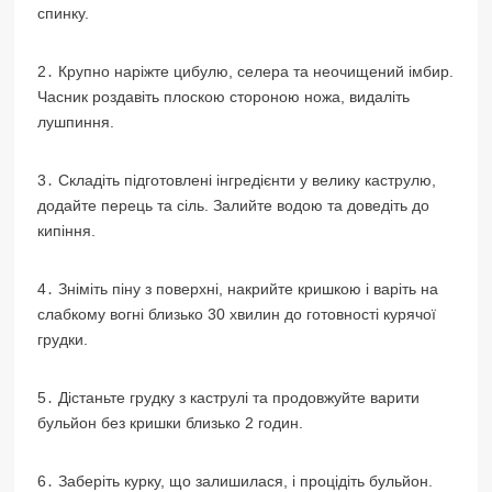
спинку.
2․ Крупно наріжте цибулю, селера та неочищений імбир.
Часник роздавіть плоскою стороною ножа, видаліть
лушпиння.
3․ Складіть підготовлені інгредієнти у велику каструлю,
додайте перець та сіль. Залийте водою та доведіть до
кипіння.
4․ Зніміть піну з поверхні, накрийте кришкою і варіть на
слабкому вогні близько 30 хвилин до готовності курячої
грудки.
5․ Дістаньте грудку з каструлі та продовжуйте варити
бульйон без кришки близько 2 годин.
6․ Заберіть курку, що залишилася, і процідіть бульйон.