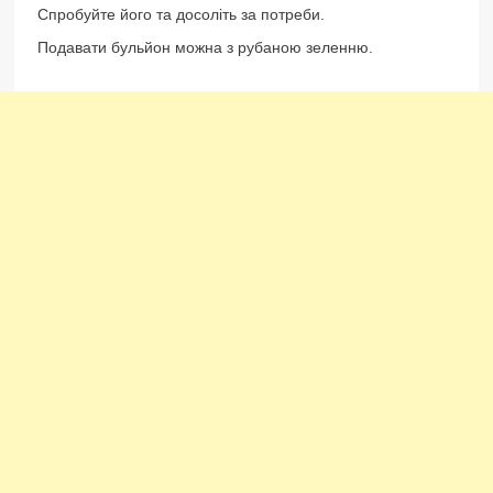
Спробуйте його та досоліть за потреби.
Подавати бульйон можна з рубаною зеленню.