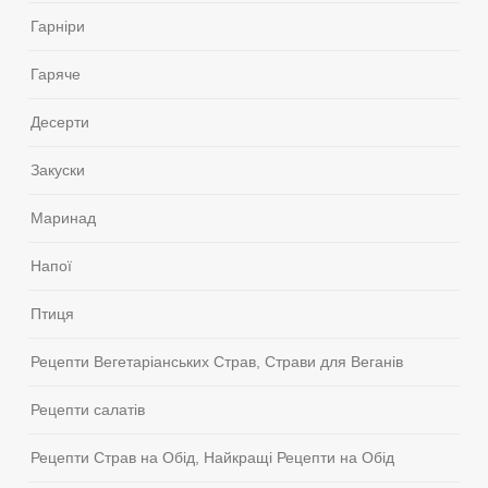
Гарніри
Гаряче
Десерти
Закуски
Маринад
Напої
Птиця
Рецепти Вегетаріанських Страв, Страви для Веганів
Рецепти салатів
Рецепти Страв на Обід, Найкращі Рецепти на Обід