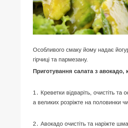
Особливого смаку йому надає йогу
гірчиці та пармезану.
Приготування салата з авокадо,
1․ Креветки відваріть, очистіть та 
а великих розріжте на половинки чи
2․ Авокадо очистіть та наріжте шм