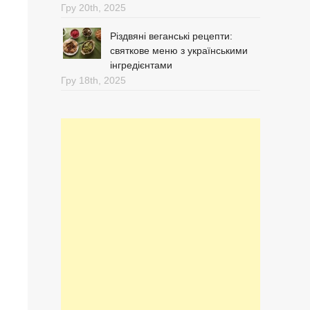
Гру 20th, 2025
Різдвяні веганські рецепти:
святкове меню з українськими
інгредієнтами
Гру 18th, 2025