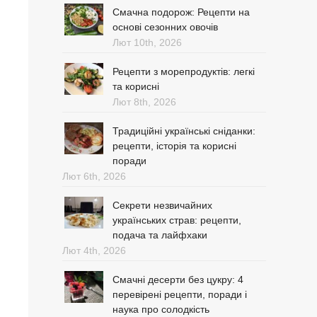
Смачна подорож: Рецепти на
основі сезонних овочів
Лют 10th, 2026
Рецепти з морепродуктів: легкі
та корисні
Лют 8th, 2026
Традиційні українські сніданки:
рецепти, історія та корисні
поради
Лют 6th, 2026
Секрети незвичайних
українських страв: рецепти,
подача та лайфхаки
Лют 4th, 2026
Смачні десерти без цукру: 4
перевірені рецепти, поради і
наука про солодкість