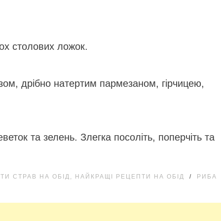
ьох столових ложок.
езом, дрібно натертим пармезаном, гірчицею,
веток та зелень. Злегка посоліть, поперчіть та
ТИ СТРАВ НА ОБІД, НАЙКРАЩІ РЕЦЕПТИ НА ОБІД
/
РИБА