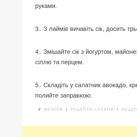
руками.
3․ З лаймів вичавіть сік, досить тр
4․ Змішайте сік з йогуртом, майон
сіллю та перцем.
5․ Складіть у салатник авокадо, кре
полийте заправкою.
У
ВЕЧЕРЯ
/
РЕЦЕПТИ САЛАТІВ
/
РЕЦЕП