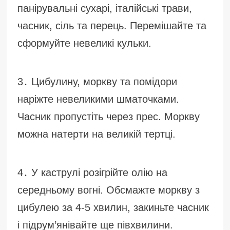
панірувальні сухарі, італійські трави,
часник, сіль та перець. Перемішайте та
сформуйте невеликі кульки.
3․ Цибулину, моркву та помідори
наріжте невеликими шматочками.
Часник пропустіть через прес. Моркву
можна натерти на великій тертці.
4․ У каструлі розігрійте олію на
середньому вогні. Обсмажте моркву з
цибулею за 4-5 хвилин, закиньте часник
і підрум’янівайте ще півхвилини.