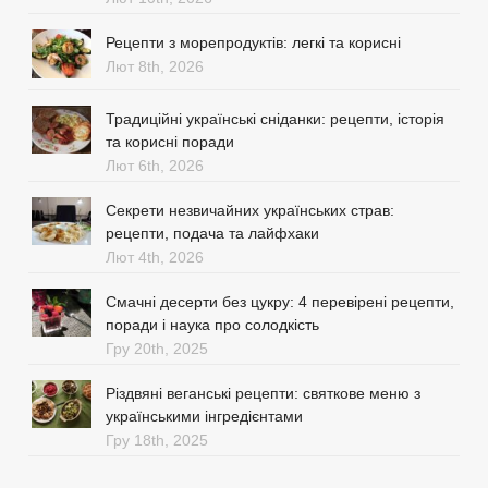
Рецепти з морепродуктів: легкі та корисні
Лют 8th, 2026
Традиційні українські сніданки: рецепти, історія
та корисні поради
Лют 6th, 2026
Секрети незвичайних українських страв:
рецепти, подача та лайфхаки
Лют 4th, 2026
Смачні десерти без цукру: 4 перевірені рецепти,
поради і наука про солодкість
Гру 20th, 2025
Різдвяні веганські рецепти: святкове меню з
українськими інгредієнтами
Гру 18th, 2025