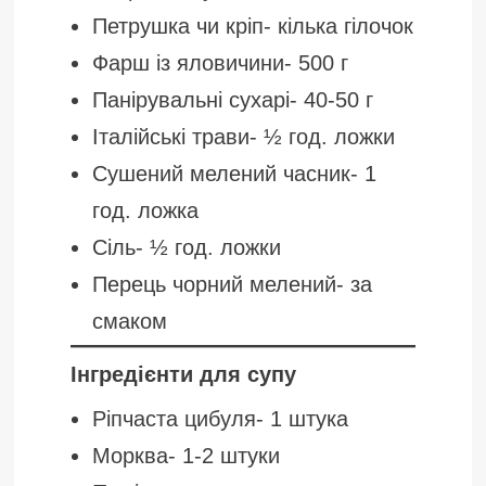
Петрушка чи кріп- кілька гілочок
Фарш із яловичини- 500 г
Панірувальні сухарі- 40-50 г
Італійські трави- ½ год. ложки
Сушений мелений часник- 1
год. ложка
Сіль- ½ год. ложки
Перець чорний мелений- за
смаком
Інгредієнти для супу
Ріпчаста цибуля- 1 штука
Морква- 1-2 штуки