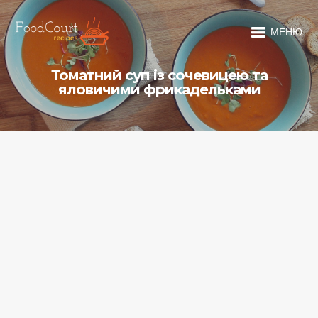
МЕНЮ
Томатний суп із сочевицею та
яловичими фрикадельками