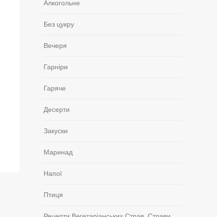
Алкогольне
Без цукру
Вечеря
Гарніри
Гаряче
Десерти
Закуски
Маринад
Напої
Птиця
Рецепти Вегетаріанських Страв, Страви