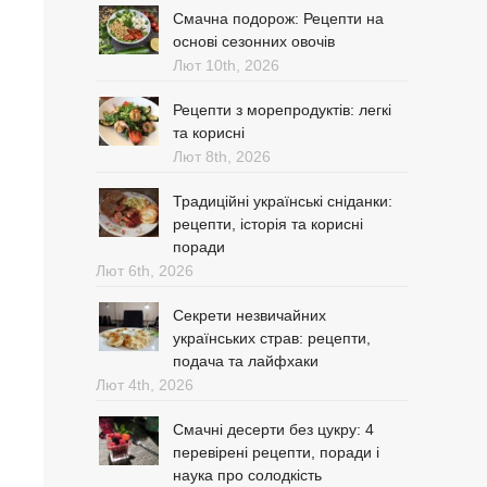
Смачна подорож: Рецепти на
основі сезонних овочів
Лют 10th, 2026
Рецепти з морепродуктів: легкі
та корисні
Лют 8th, 2026
Традиційні українські сніданки:
рецепти, історія та корисні
поради
Лют 6th, 2026
Секрети незвичайних
українських страв: рецепти,
подача та лайфхаки
Лют 4th, 2026
Смачні десерти без цукру: 4
перевірені рецепти, поради і
наука про солодкість