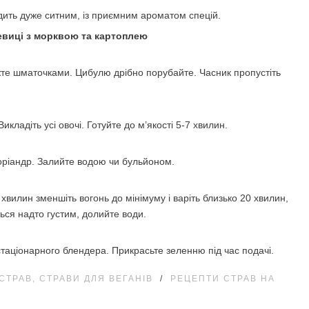
дить дуже ситним, із приємним ароматом спецій.
евиці з морквою та картоплею
те шматочками. Цибулю дрібно порубайте. Часник пропустіть
Викладіть усі овочі. Готуйте до м’якості 5-7 хвилин.
 коріандр. Залийте водою чи бульйоном.
 хвилин зменшіть вогонь до мінімуму і варіть близько 20 хвилин,
ься надто густим, долийте води.
таціонарного блендера. Прикрасьте зеленню під час подачі.
СТРАВ, СТРАВИ ДЛЯ ВЕГАНІВ
/
РЕЦЕПТИ СТРАВ НА