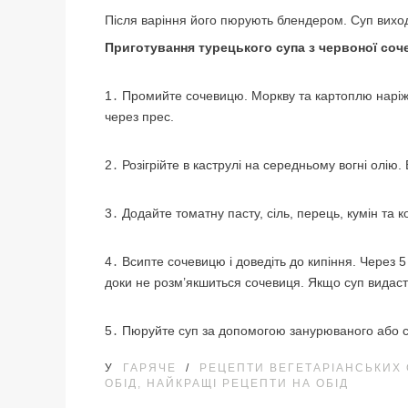
Після варіння його пюрують блендером. Суп вихо
Приготування турецького супа з червоної соч
1․ Промийте сочевицю. Моркву та картоплю наріж
через прес.
2․ Розігрійте в каструлі на середньому вогні олію. 
3․ Додайте томатну пасту, сіль, перець, кумін та
4․ Всипте сочевицю і доведіть до кипіння. Через 5
доки не розм’якшиться сочевиця. Якщо суп видаст
5․ Пюруйте суп за допомогою занурюваного або с
У
ГАРЯЧЕ
/
РЕЦЕПТИ ВЕГЕТАРІАНСЬКИХ 
ОБІД, НАЙКРАЩІ РЕЦЕПТИ НА ОБІД