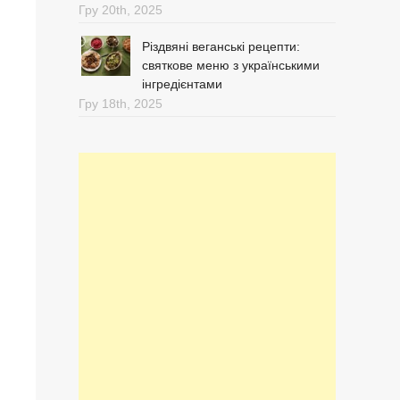
Гру 20th, 2025
Різдвяні веганські рецепти:
святкове меню з українськими
інгредієнтами
Гру 18th, 2025