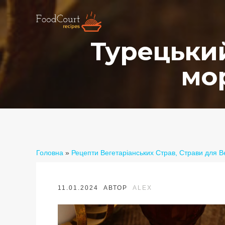
Турецький
мо
Головна
»
Рецепти Вегетаріанських Страв, Страви для В
11.01.2024
АВТОР
ALEX