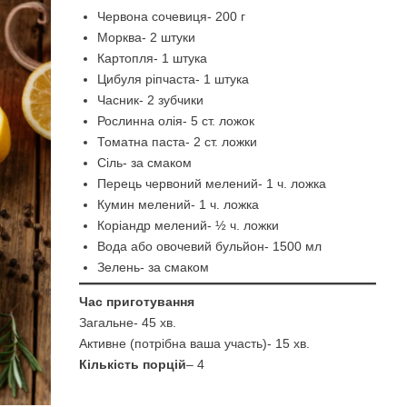
Червона сочевиця- 200 г
Морква- 2 штуки
Картопля- 1 штука
Цибуля ріпчаста- 1 штука
Часник- 2 зубчики
Рослинна олія- 5 ст. ложок
Томатна паста- 2 ст. ложки
Сіль- за смаком
Перець червоний мелений- 1 ч. ложка
Кумин мелений- 1 ч. ложка
Коріандр мелений- ½ ч. ложки
Вода або овочевий бульйон- 1500 мл
Зелень- за смаком
Час приготування
Загальне- 45 хв.
Активне (потрібна ваша участь)- 15 хв.
Кількість порцій
– 4