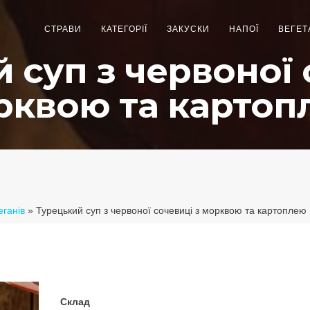
СТРАВИ
КАТЕГОРІЇ
ЗАКУСКИ
НАПОЇ
ВЕГЕТ
 суп з червоної 
рквою та картоп
еганів
»
Турецький суп з червоної сочевиці з морквою та картоплею
Склад