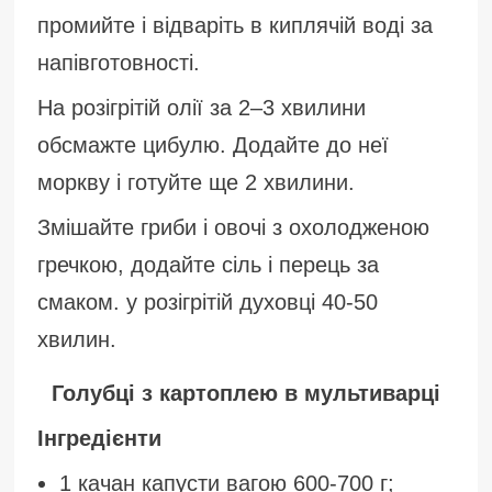
промийте і відваріть в киплячій воді за
напівготовності.
На розігрітій олії за 2–3 хвилини
обсмажте цибулю. Додайте до неї
моркву і готуйте ще 2 хвилини.
Змішайте гриби і овочі з охолодженою
гречкою, додайте сіль і перець за
смаком. у розігрітій духовці 40-50
хвилин.
Голубці з картоплею в мультиварці
Інгредієнти
1 качан капусти вагою 600-700 г;