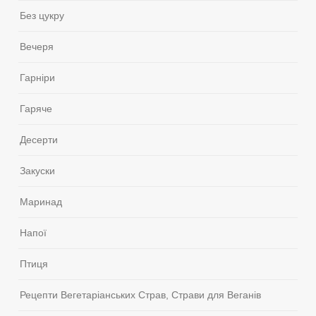
Без цукру
Вечеря
Гарніри
Гаряче
Десерти
Закуски
Маринад
Напої
Птиця
Рецепти Вегетаріанських Страв, Страви для Веганів