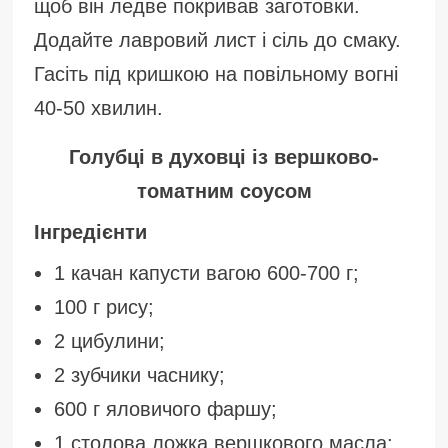
щоб він ледве покривав заготовки.
Додайте лавровий лист і сіль до смаку.
Гасіть під кришкою на повільному вогні
40-50 хвилин.
Голубці в духовці із вершково-
томатним соусом
Інгредієнти
1 качан капусти вагою 600-700 г;
100 г рису;
2 цибулини;
2 зубчики часнику;
600 г яловичого фаршу;
1 столова ложка вершкового масла;