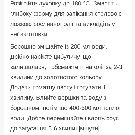
Розігрійте духовку до 180 °С. Змастіть
глибоку форму для запікання столовою
ложкою рослинної олії та викладіть у
неї заготовки.
Борошно змішайте із 200 мл води.
Дрібно наріжте цибулину, що
залишилася, і обсмажте її на олії за 2-3
хвилини до золотистого кольору.
Додати томатну пасту і готувати 1
хвилину. Влийте вершки та воду з
борошном, потім ще 400-500 мл теплої
води. Добре перемішайте і варіть соус
до загусання 5-6 хвилин|мінути|.