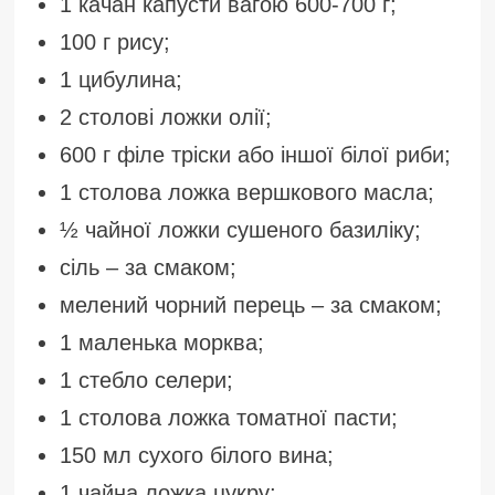
1 качан капусти вагою 600-700 г;
100 г рису;
1 цибулина;
2 столові ложки олії;
600 г філе тріски або іншої білої риби;
1 столова ложка вершкового масла;
½ чайної ложки сушеного базиліку;
сіль – за смаком;
мелений чорний перець – за смаком;
1 маленька морква;
1 стебло селери;
1 столова ложка томатної пасти;
150 мл сухого білого вина;
1 чайна ложка цукру;