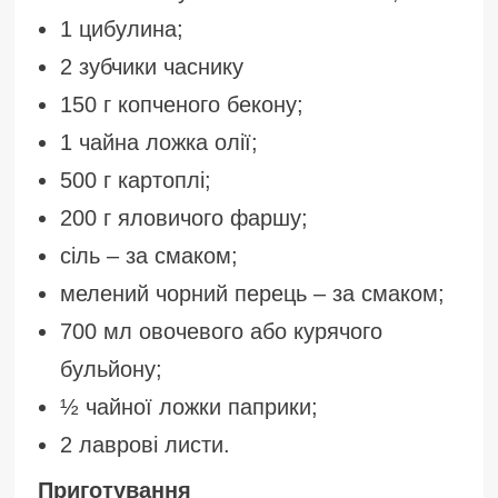
1 цибулина;
2 зубчики часнику
150 г копченого бекону;
1 чайна ложка олії;
500 г картоплі;
200 г яловичого фаршу;
сіль – за смаком;
мелений чорний перець – за смаком;
700 мл овочевого або курячого
бульйону;
½ чайної ложки паприки;
2 лаврові листи.
Приготування