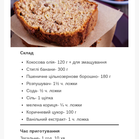
Склад
Кокосова олія- 120 г + для змащування
Стиглі банани- 300 г
Пшеничне цільнозернове борошно- 180 г
Розпушувач- 1½ ч. ложки
Сода- ½ ч. ложки
Сіль- 1 щіпка
мелена кориця- ¼ ч. ложки
Коричневий цукор- 100 г
Ванільний екстракт- 1 ч. ложка
Час приготування
Загальне- 1 год. 10 хв.