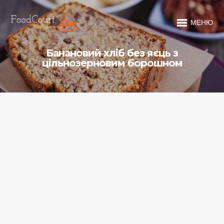
МЕНЮ
Банановий хліб без яєць з
цільнозерновим борошном