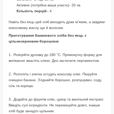
Активне (потрібна ваша участь)- 20 хв.
Кількість порцій
– 4
Навіть без яєць цей хліб виходить дуже м’яким, а завдяки
кокосовому маслу ще й вологим.
Приготування бананового хліба без яєць з
цільнозерновим борошном
1․ Розігрійте духовку до 180 °C. Прямокутну форму для
випікання змастіть олією. Дно застелите пергаментом.
2․ Розтопіть і злегка остудіть кокосову олію. Пюруйте
очищені банани. З’єднайте борошно, розпушувач, соду,
сіль та корицю.
3․ Додайте до фруктів олію, цукор та ванільний екстракт.
Введіть сухі інгредієнти. Не перемішуйте довго, інакше
хліб буде занадто щільним.