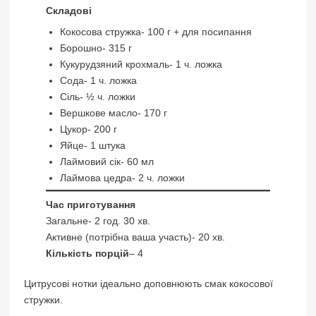
Складові
Кокосова стружка- 100 г + для посипання
Борошно- 315 г
Кукурудзяний крохмаль- 1 ч. ложка
Сода- 1 ч. ложка
Сіль- ½ ч. ложки
Вершкове масло- 170 г
Цукор- 200 г
Яйце- 1 штука
Лаймовий сік- 60 мл
Лаймова цедра- 2 ч. ложки
Час приготування
Загальне- 2 год. 30 хв.
Активне (потрібна ваша участь)- 20 хв.
Кількість порцій
– 4
Цитрусові нотки ідеально доповнюють смак кокосової
стружки.