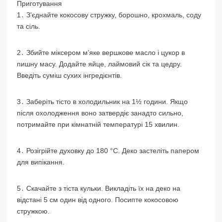
Приготування
1․ З’єднайте кокосову стружку, борошно, крохмаль, соду
та сіль.
2․ Збийте міксером м’яке вершкове масло і цукор в
пишну масу. Додайте яйце, лаймовий сік та цедру.
Введіть суміш сухих інгредієнтів.
3․ Заберіть тісто в холодильник на 1½ години. Якщо
після охолодження воно затвердіє занадто сильно,
потримайте при кімнатній температурі 15 хвилин.
4․ Розігрійте духовку до 180 °C. Деко застеліть папером
для випікання.
5․ Скачайте з тіста кульки. Викладіть їх на деко на
відстані 5 см один від одного. Посипте кокосовою
стружкою.