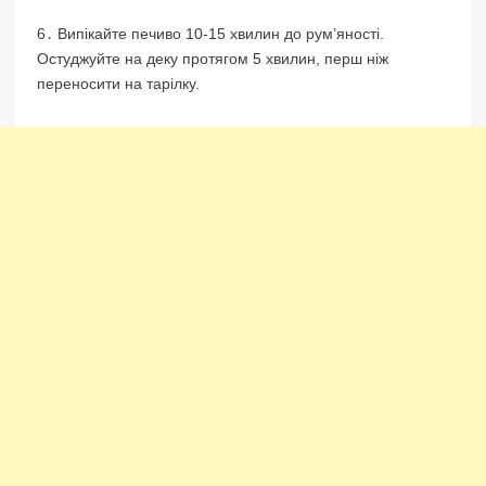
6․ Випікайте печиво 10-15 хвилин до рум’яності.
Остуджуйте на деку протягом 5 хвилин, перш ніж
переносити на тарілку.