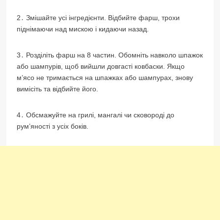
2․ Змішайте усі інгредієнти. Відбийте фарш, трохи
піднімаючи над мискою і кидаючи назад.
3․ Розділіть фарш на 8 частин. Обомніть навколо шпажок
або шампурів, щоб вийшли довгасті ковбаски. Якщо
м’ясо не тримається на шпажках або шампурах, знову
вимісіть та відбийте його.
4․ Обсмажуйте на грилі, мангалі чи сковороді до
рум’яності з усіх боків.