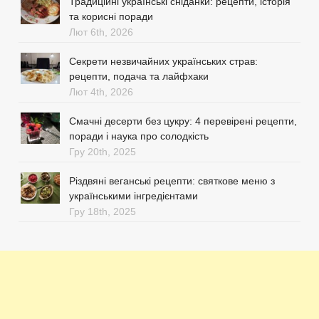
Традиційні українські сніданки: рецепти, історія
та корисні поради
Лют 6th, 2026
Секрети незвичайних українських страв:
рецепти, подача та лайфхаки
Лют 4th, 2026
Смачні десерти без цукру: 4 перевірені рецепти,
поради і наука про солодкість
Гру 20th, 2025
Різдвяні веганські рецепти: святкове меню з
українськими інгредієнтами
Гру 18th, 2025