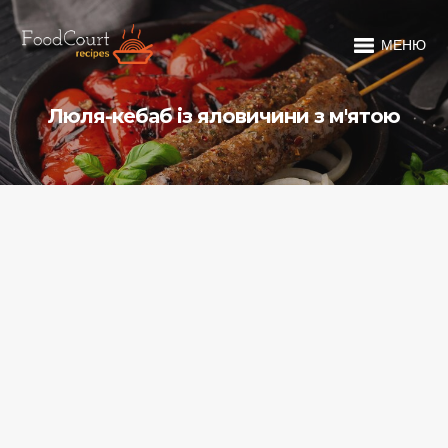
МЕНЮ
Люля-кебаб із яловичини з м'ятою