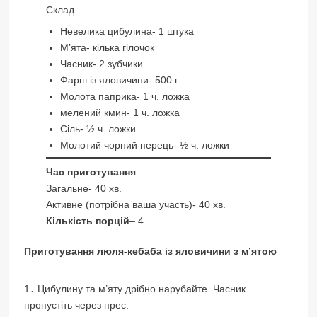
Склад
Невелика цибулина- 1 штука
М’ята- кілька гілочок
Часник- 2 зубчики
Фарш із яловичини- 500 г
Молота паприка- 1 ч. ложка
мелений кмин- 1 ч. ложка
Сіль- ½ ч. ложки
Молотий чорний перець- ½ ч. ложки
Час приготування
Загальне- 40 хв.
Активне (потрібна ваша участь)- 40 хв.
Кількість порцій
– 4
Приготування люля-кебаба із яловичини з м’ятою
1․ Цибулину та м’яту дрібно нарубайте. Часник
пропустіть через прес.