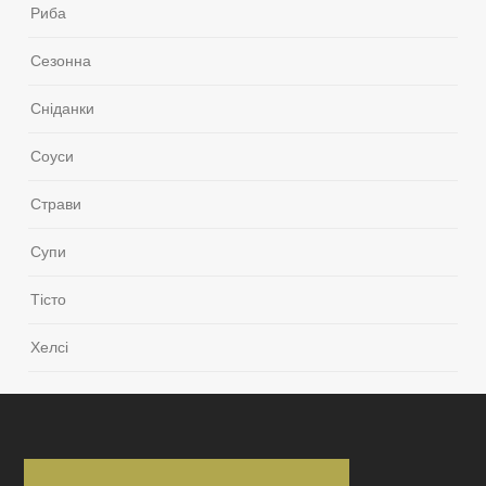
Риба
Сезонна
Сніданки
Соуси
Страви
Супи
Тісто
Хелсі