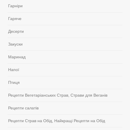
Гарніри
Гаряче
Десерти
Закуски
Маринад
Напої
Птиця
Рецепти Вегетаріанських Страв, Страви для Веганів
Рецепти салатів
Рецепти Страв на Обід, Найкращі Рецепти на Обід