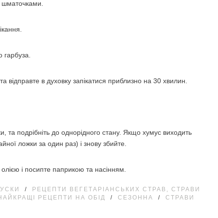
ми шматочками.
ікання.
о гарбуза.
та відправте в духовку запікатися приблизно на 30 хвилин.
ики, та подрібніть до однорідного стану. Якщо хумус виходить
йної ложки за один раз) і знову збийте.
 олією і посипте паприкою та насінням.
КУСКИ
/
РЕЦЕПТИ ВЕГЕТАРІАНСЬКИХ СТРАВ, СТРАВИ
 НАЙКРАЩІ РЕЦЕПТИ НА ОБІД
/
СЕЗОННА
/
СТРАВИ