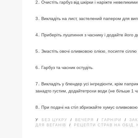
2․ Очистіть гарбуз від шкірки і наріжте невелики
3․ Викладіть на лист, застелений папером для вип
4․ Приберіть лушпиння з часнику і додайте його д
5․ Змастіть овочі оливковою олією, посипте сіллю 
6․ Гарбуз та часник остудіть.
7․ Викладіть у блендер усі інгредієнти, крім папр
занадто густим, додайтетрохи води (не більше 1 ча
8․ При подачі на стіл збризкайте хумус оливковою
У
БЕЗ ЦУКРУ
/
ВЕЧЕРЯ
/
ГАРНІРИ
/
ЗА
ДЛЯ ВЕГАНІВ
/
РЕЦЕПТИ СТРАВ НА ОБІД,