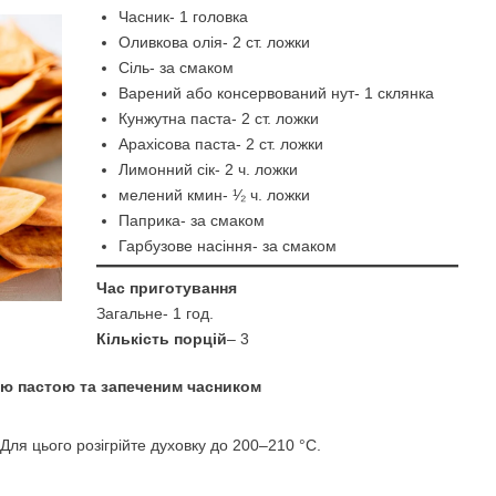
Часник- 1 головка
Оливкова олія- 2 ст. ложки
Сіль- за смаком
Варений або консервований нут- 1 склянка
Кунжутна паста- 2 ст. ложки
Арахісова паста- 2 ст. ложки
Лимонний сік- 2 ч. ложки
мелений кмин- ¹⁄₂ ч. ложки
Паприка- за смаком
Гарбузове насіння- за смаком
Час приготування
Загальне- 1 год.
Кількість порцій
– 3
ою пастою та запеченим часником
 Для цього розігрійте духовку до 200–210 °С.