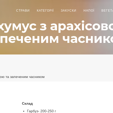
СТРАВИ
КАТЕГОРІЇ
ЗАКУСКИ
НАПОЇ
ВЕГЕТ
хумус з арахісов
апеченим часник
тою та запеченим часником
Склад
Гарбуз- 200-250 г