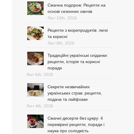
Смачна подорож: Рецепти на
основі сезонних овочів
Лют 10th, 2026
Рецепти з морепродуктів: легкі
та корисні
Лют 8th, 2026
Традиційні українські сніданки:
рецепти, історія та корисні
поради
Лют 6th, 2026
Секрети незвичайних
українських страв: рецепти,
подача та лайфхаки
Лют 4th, 2026
Смачні десерти без цукру: 4
перевірені рецепти, поради і
наука про солодкість