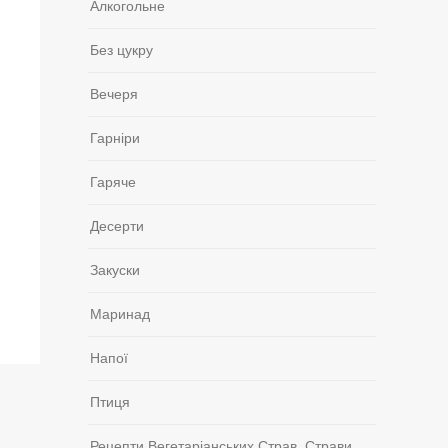
Алкогольне
Без цукру
Вечеря
Гарніри
Гаряче
Десерти
Закуски
Маринад
Напої
Птиця
Рецепти Вегетаріанських Страв, Страви