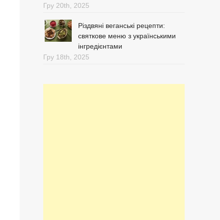
Гру 20th, 2025
Різдвяні веганські рецепти:
святкове меню з українськими
інгредієнтами
Гру 18th, 2025