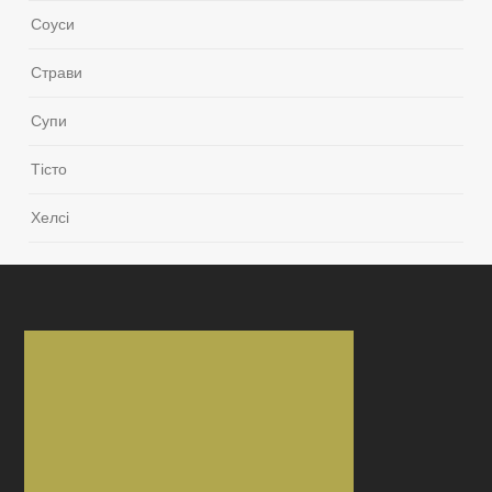
Соуси
Страви
Супи
Тісто
Хелсі