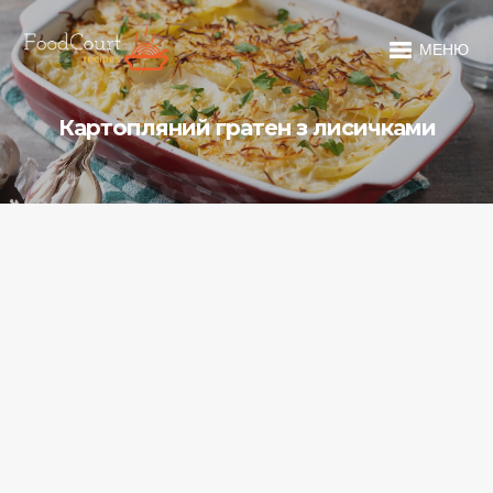
МЕНЮ
Картопляний гратен з лисичками