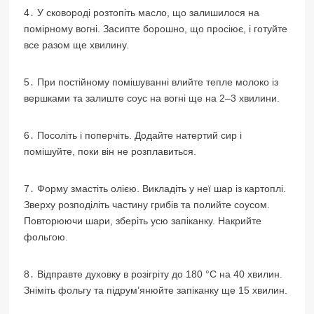
4․ У сковороді розтопіть масло, що залишилося на
помірному вогні. Засипте борошно, що просіює, і готуйте
все разом ще хвилину.
5․ При постійному помішуванні влийте тепле молоко із
вершками та залиште соус на вогні ще на 2–3 хвилини.
6․ Посоліть і поперчіть. Додайте натертий сир і
помішуйте, поки він не розплавиться.
7․ Форму змастіть олією. Викладіть у неї шар із картоплі.
Зверху розподіліть частину грибів та полийте соусом.
Повторюючи шари, зберіть усю запіканку. Накрийте
фольгою.
8․ Відправте духовку в розігріту до 180 °С на 40 хвилин.
Зніміть фольгу та підрум’янюйте запіканку ще 15 хвилин.