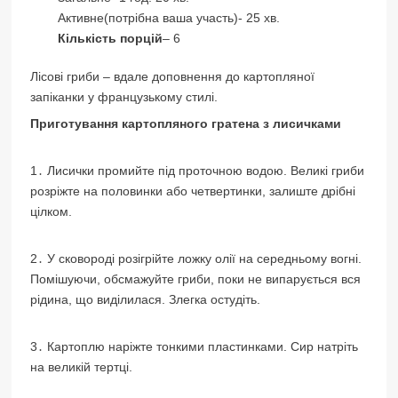
Активне(потрібна ваша участь)- 25 хв.
Кількість порцій
– 6
Лісові гриби – вдале доповнення до картопляної
запіканки у французькому стилі.
Приготування картопляного гратена з лисичками
1․ Лисички промийте під проточною водою. Великі гриби
розріжте на половинки або четвертинки, залиште дрібні
цілком.
2․ У сковороді розігрійте ложку олії на середньому вогні.
Помішуючи, обсмажуйте гриби, поки не випарується вся
рідина, що виділилася. Злегка остудіть.
3․ Картоплю наріжте тонкими пластинками. Сир натріть
на великій тертці.