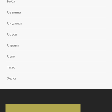
Риба
Сезонна
Сніданки
Соуси
Страви
Супи
Тісто
Хелсі