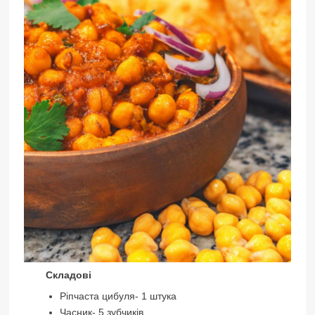
Cкладові
Ріпчаста цибуля- 1 штука
Часник- 5 зубчиків