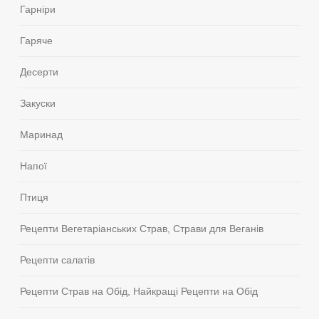
Гарніри
Гаряче
Десерти
Закуски
Маринад
Напої
Птиця
Рецепти Вегетаріанських Страв, Страви для Веганів
Рецепти салатів
Рецепти Страв на Обід, Найкращі Рецепти на Обід