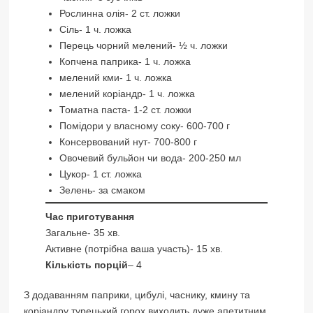
Рослинна олія- 2 ст. ложки
Сіль- 1 ч. ложка
Перець чорний мелений- ½ ч. ложки
Копчена паприка- 1 ч. ложка
мелений кми- 1 ч. ложка
мелений коріандр- 1 ч. ложка
Томатна паста- 1-2 ст. ложки
Помідори у власному соку- 600-700 г
Консервований нут- 700-800 г
Овочевий бульйон чи вода- 200-250 мл
Цукор- 1 ст. ложка
Зелень- за смаком
Час приготування
Загальне- 35 хв.
Активне (потрібна ваша участь)- 15 хв.
Кількість порцій
– 4
З додаванням паприки, цибулі, часнику, кмину та
коріандру турецький горох виходить дуже апетитним.