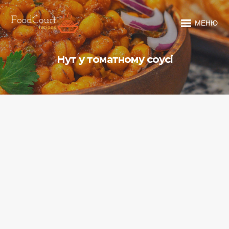
МЕНЮ
Нут у томатному соусі