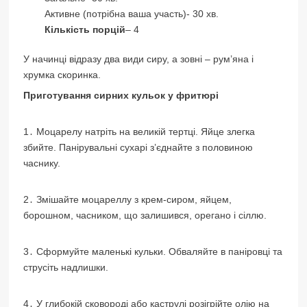
Активне (потрібна ваша участь)- 30 хв.
Кількість порцій
– 4
У начинці відразу два види сиру, а зовні – рум’яна і
хрумка скоринка.
Приготування сирних кульок у фритюрі
1․ Моцарелу натріть на великій тертці. Яйце злегка
збийте. Панірувальні сухарі з’єднайте з половиною
часнику.
2․ Змішайте моцареллу з крем-сиром, яйцем,
борошном, часником, що залишився, орегано і сіллю.
3․ Сформуйте маленькі кульки. Обваляйте в паніровці та
струсіть надлишки.
4․ У глибокій сковороді або каструлі розігрійте олію на