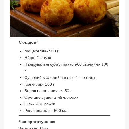
Складові
Моцарелла- 500 г
Яйце- 1 штука
Панірувальні сухарі панко або звичайні- 100
г
Сушений мелений часник- 1 ч. ложка
Крем-сир- 100 г
Борошно пшеничне- 50 г
Орегано сушена- ½ ч. ложки
Сіль- ⅓ ч. ложки
Рослинна олія- 500 мл
Час приготування
Загальне- 30 хв.